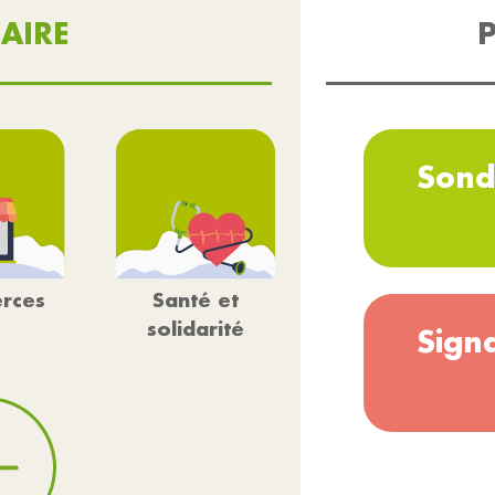
AIRE
P
Sond
rces
Santé et
solidarité
Sign