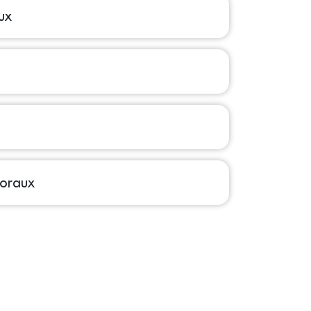
ux
toraux