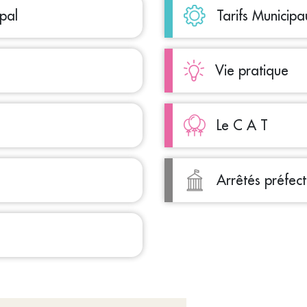
pal
Tarifs Municipa
Vie pratique
Le C A T
Arrêtés préfec