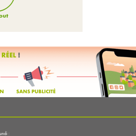
out
lundi :