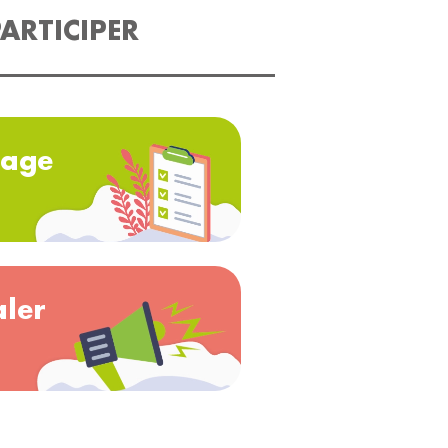
ARTICIPER
age
aler