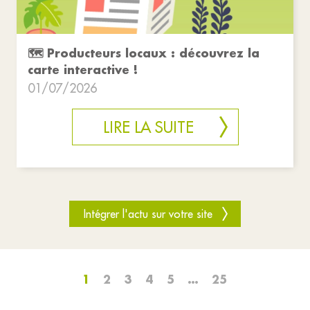
🗺️ Producteurs locaux : découvrez la
carte interactive !
01/07/2026
LIRE LA SUITE
Intégrer l'actu sur votre site
1
2
3
4
5
…
25