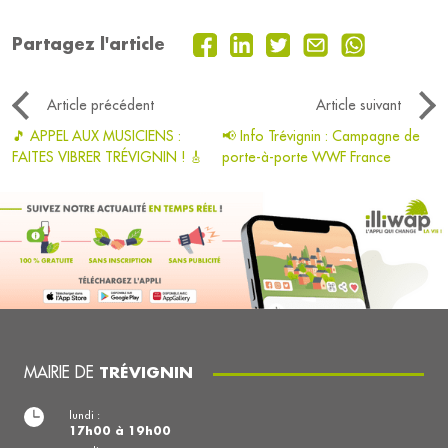
Partagez l'article
Article précédent
Article suivant
🎵 APPEL AUX MUSICIENS :
📢 Info Trévignin : Campagne de
FAITES VIBRER TRÉVIGNIN ! 🎸
porte-à-porte WWF France
MAIRIE DE
TRÉVIGNIN
lundi :
17h00 à 19h00