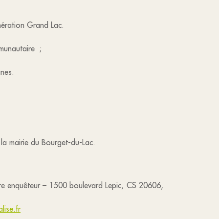
mération Grand Lac.
mmunautaire ;
gnes.
 la mairie du Bourget-du-Lac.
ire enquêteur – 1500 boulevard Lepic, CS 20606,
ise.fr