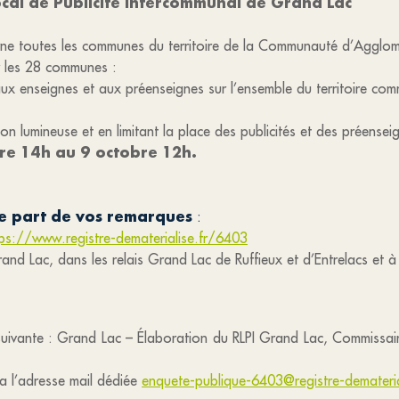
cal de Publicité Intercommunal de Grand Lac
erne toutes les communes du territoire de la Communauté d’Agglo
ur les 28 communes :
, aux enseignes et aux préenseignes sur l’ensemble du territoire co
tion lumineuse et en limitant la place des publicités et des préensei
re 14h au 9 octobre 12h.
re part de vos remarques
:
tps://www.registre-dematerialise.fr/6403
and Lac, dans les relais Grand Lac de Ruffieux et d’Entrelacs et à
 suivante : Grand Lac – Élaboration du RLPI Grand Lac, Commissa
a l’adresse mail dédiée
enquete-publique-6403@registre-dematerial