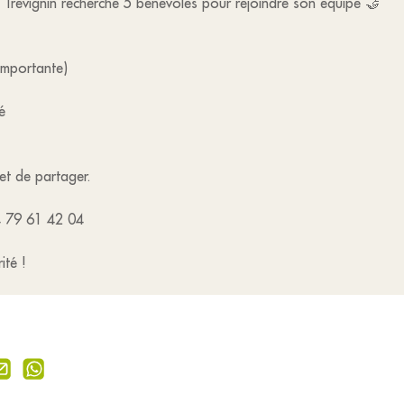
Trévignin recherche 5 bénévoles pour rejoindre son équipe 🤝
importante)
é
 et de partager.
04 79 61 42 04
ité !