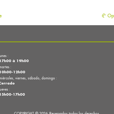
e
🥐 Opé
lunes :
17h00 à 19h00
martes :
10h00-12h00
miércoles, viernes, sábado, domingo :
Cerrado
jueves :
15h00-17h00
COPYRIGHT © 2026. Reservados todos los derechos.