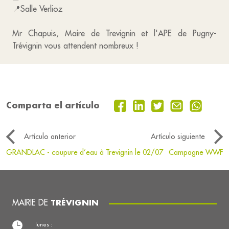
📍Salle Verlioz
Mr Chapuis, Maire de Trevignin et l'APE de Pugny-
Trévignin vous attendent nombreux !
Comparta el artículo
Artículo anterior
Artículo siguiente
GRANDLAC - coupure d’eau à Trevignin le 02/07
Campagne WWF
MAIRIE DE
TRÉVIGNIN
lunes :