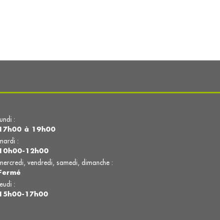
lundi :
17h00 à 19h00
mardi :
10h00-12h00
mercredi, vendredi, samedi, dimanche :
Fermé
jeudi :
15h00-17h00